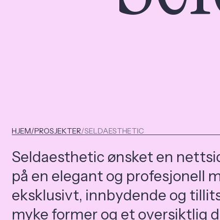
HJEM
/
PROSJEKTER
/
SELDAESTHETIC
Seldaesthetic ønsket en nettsi
på en elegant og profesjonell m
eksklusivt, innbydende og tilli
myke former og et oversiktlig