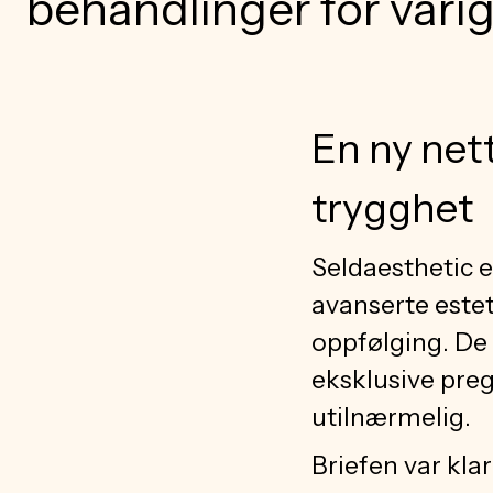
behandlinger for varig
En ny net
trygghet
Seldaesthetic 
avanserte estet
oppfølging. De 
eksklusive preg
utilnærmelig.
Briefen var kla