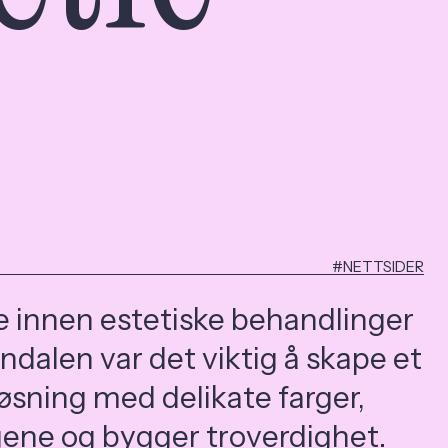
#NETTSIDER
e innen estetiske behandlinger
ndalen var det viktig å skape et
løsning med delikate farger,
gene og bygger troverdighet.