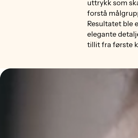
uttrykk som ska
forstå målgrup
Resultatet ble 
elegante detalj
tillit fra første 