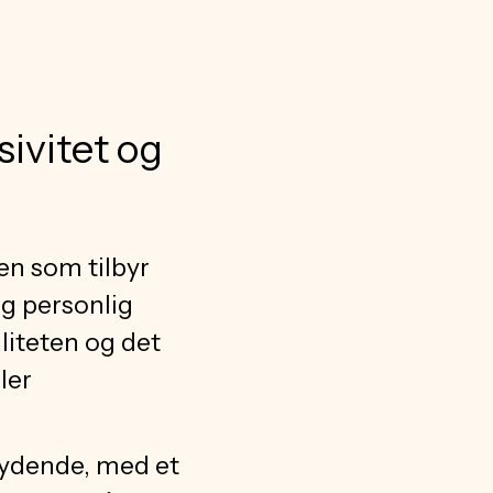
ivitet og
en som tilbyr
og personlig
liteten og det
ler
nbydende, med et