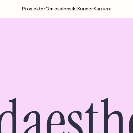
Prosjekter
Om oss
Innsikt
Kunder
Karriere
daesth