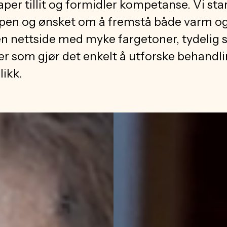
per tillit og formidler kompetanse. Vi sta
pen og ønsket om å fremstå både varm og 
en nettside med myke fargetoner, tydelig 
er som gjør det enkelt å utforske behandl
klikk.