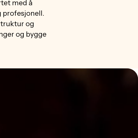
rtet med å
profesjonell.
struktur og
inger og bygge