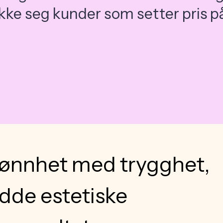
rekke seg kunder som setter pris p
kjønnhet med trygghet,
ydde estetiske