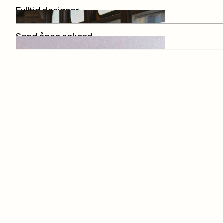
Fulltid designer
Send åpen søknad