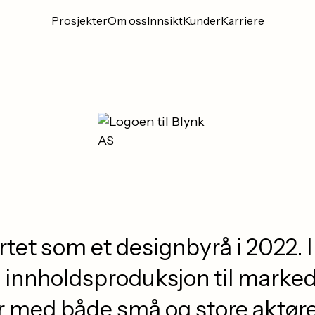
Prosjekter
Om oss
Innsikt
Kunder
Karriere
rtet som et designbyrå i 2022. I
a innholdsproduksjon til marked
 med både små og store aktører